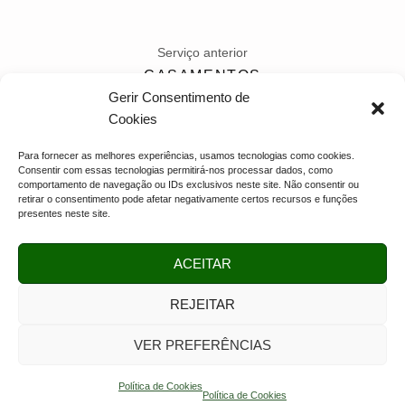
Serviço anterior
CASAMENTOS
Gerir Consentimento de
Próximo serviço
Cookies
PASSAGEM DO ANO
Para fornecer as melhores experiências, usamos tecnologias como cookies.
Consentir com essas tecnologias permitirá-nos processar dados, como
comportamento de navegação ou IDs exclusivos neste site. Não consentir ou
retirar o consentimento pode afetar negativamente certos recursos e funções
presentes neste site.
ACEITAR
REJEITAR
VER PREFERÊNCIAS
Política de Cookies
/ quintafontinhadapedra.com ® 2023 ©
mr-creative.net
Política de Cookies
Política de Cookies